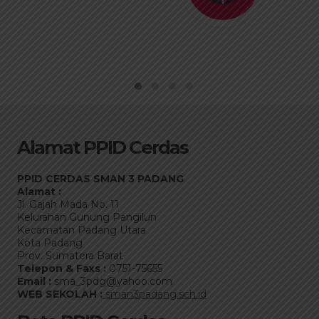
Informasi yang dikecualikan
Alamat PPID Cerdas
PPID CERDAS SMAN 3 PADANG
Alamat :
Jl. Gajah Mada No. 11
Kelurahan Gunung Pangilun
Kecamatan Padang Utara
Kota Padang
Prov. Sumatera Barat
Telepon & Faxs :
0751-75655
Email :
sma_3pdg@yahoo.com
WEB SEKOLAH :
sman3padang.sch.id