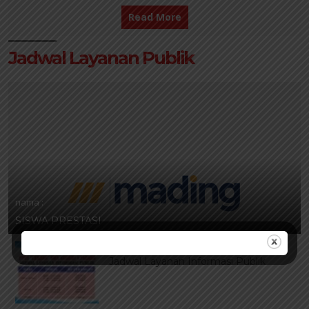
Read More
Jadwal Layanan Publik
nama :
SISWA PRESTASI
nama :
Jadwal Layanan Informasi Publik