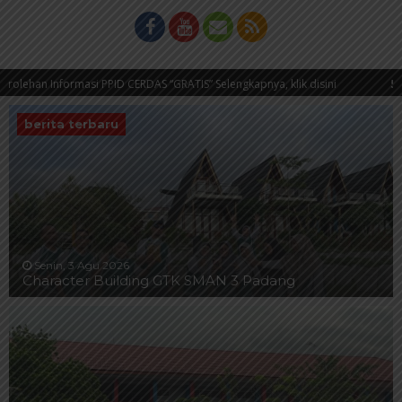
ormasi PPID CERDAS “GRATIS” Selengkapnya, klik disini
5 tahun yang 
ng diwebsite PPID CERDAS SMAN 3 Padang “Layanan Informasi dan dokumentas
berita terbaru
Senin, 3 Agu 2026
Character Building GTK SMAN 3 Padang