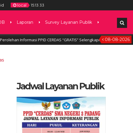
id
local
15
:
13
34
DB
Laporan
Survey Layanan Publik
08-08-2026
ehan Informasi PPID CERDAS “GRATIS” Selengkapnya, klik disini
5
as
Jadwal Layanan Publik