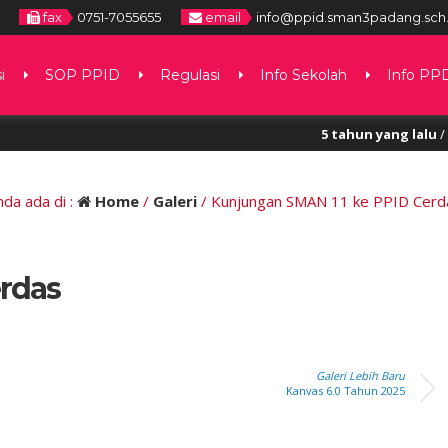
fax
0751-7055655
email
info@ppid.sman3padang.sch.
i
SOP PPID
Regulasi
Info Sekolah
Info PP
5 tahun yang lalu
/ Perol
nda ada di :
Home
/
Galeri
/
Kunjungan SMAN 11 ke PPID Cerd
rdas
Galeri Lebih Baru
Kanvas 6.0 Tahun 2025