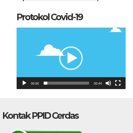
Protokol Covid-19
Pemutar
Video
00:00
00:44
Kontak PPID Cerdas