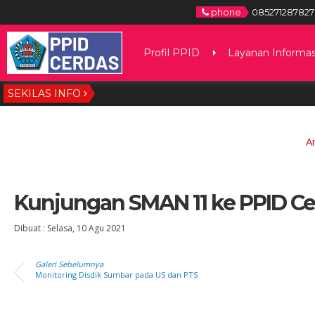
phone
085271287827
Profil PPID
Layanan Informas
SEKILAS INFO
A
Kunjungan SMAN 11 ke PPID Ce
Dibuat :
Selasa, 10 Agu 2021
Galeri Sebelumnya
Monitoring Disdik Sumbar pada US dan PTS