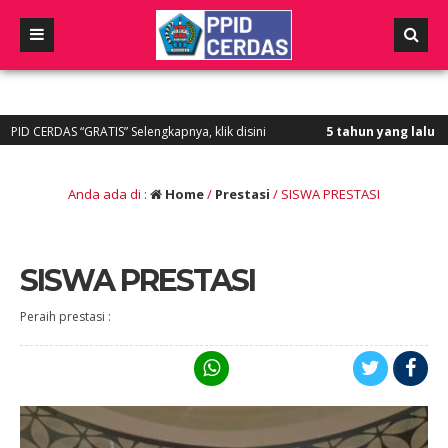
DAS “GRATIS” Selengkapnya, klik disini
5 tahun yang lalu
/ PPID CER
Anda ada di :
Home
/
Prestasi
/
SISWA PRESTASI
SISWA PRESTASI
Peraih prestasi :