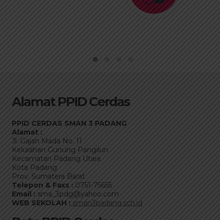
Alamat PPID Cerdas
PPID CERDAS SMAN 3 PADANG
Alamat :
Jl. Gajah Mada No. 11
Kelurahan Gunung Pangilun
Kecamatan Padang Utara
Kota Padang
Prov. Sumatera Barat
Telepon & Faxs :
0751-75655
Email :
sma_3pdg@yahoo.com
WEB SEKOLAH :
sman3padang.sch.id