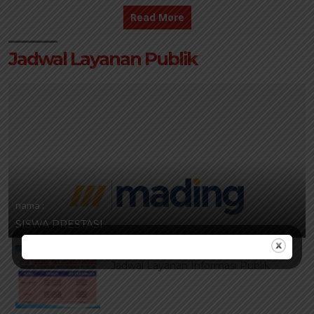
Read More
Jadwal Layanan Publik
nama :
SISWA PRESTASI
nama :
Jadwal Layanan Informasi Publik