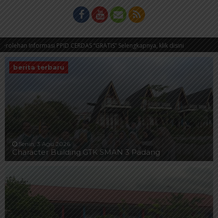
formasi PPID CERDAS “GRATIS” Selengkapnya, klik disini
5 tahun yang
berita terbaru
Senin, 3 Agu 2026
Character Building GTK SMAN 3 Padang