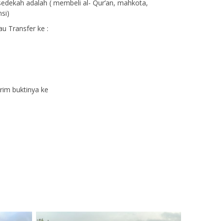
edekah adalah ( membeli al- Qur’an, mahkota,
si)
u Transfer ke :
irim buktinya ke