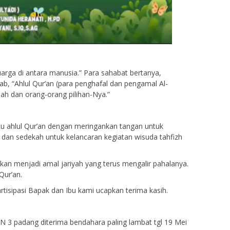
uarga di antara manusia.” Para sahabat bertanya,
b, “Ahlul Qur’an (para penghafal dan pengamal Al-
lah dan orang-orang pilihan-Nya.”
tu ahlul Qur’an dengan meringankan tangan untuk
dan sedekah untuk kelancaran kegiatan wisuda tahfizh
kan menjadi amal jariyah yang terus mengalir pahalanya.
Qur’an.
tisipasi Bapak dan Ibu kami ucapkan terima kasih.
N 3 padang diterima bendahara paling lambat tgl 19 Mei