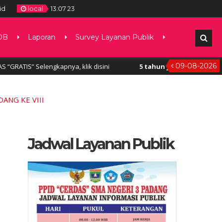
id
local
13
:
07
24
DB
Laporan
Survey Layanan Publik
09-08-2026
, klik disini
5 tahun yang lalu
/ PPID CERDAS memberikan Pela
ANG KE VIII
Jadwal Layanan Publik