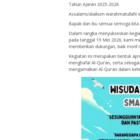
Tahun AJaran 2025-2026
Assalamu’alaikum warahmatullahi 
Bapak dan ibu semua semoga kita s
Dalam rangka menyukseskan kegiat
pada tanggal 19 Mei 2026, kami me
memberikan dukungan, baik moril m
Kegiatan ini merupakan bentuk apre
menghafal Al-Qur’an, serta sebagai
mengamalkan Al-Qur’an dalam kehid