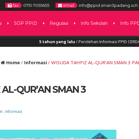
fax
0751-7055655
email
info@ppid.sman3padang.sch.
i
SOP PPID
Regulasi
Info Sekolah
Info PP
tahun yang lalu
/ Perolehan Informasi PPID CERDAS “GRATIS” Selengkapnya
:
Home
/
Informasi
/
WISUDA TAHFIZ AL-QUR’AN SMAN 3 PAD
 AL-QUR’AN SMAN 3
i :
Informasi