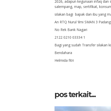
2026, adapun kegunaan infaq dan s
salempang, map, sertifikat, konsum
silakan bagi bapak dan ibu yang ma
An RTQ Nurul ‘ilmi SMAN 3 Padang
No Rek Bank Nagari
2122 0210 03334 1
Bagi yang sudah Transfer silakan k
Bendahara
Helmida fitri
pos terkait...