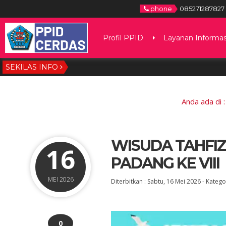
phone
085271287827
Profil PPID
Layanan Informas
SEKILAS INFO
5 
Anda ada di 
WISUDA TAHFIZ
16
PADANG KE VIII
MEI 2026
Diterbitkan :
Sabtu, 16 Mei 2026
-
Kategor
0