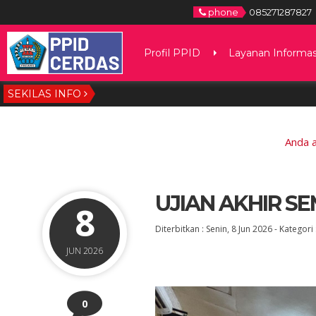
phone
085271287827
Profil PPID
Layanan Informas
SEKILAS INFO
Anda a
UJIAN AKHIR S
8
Diterbitkan :
Senin, 8 Jun 2026
-
Kategori 
JUN 2026
0