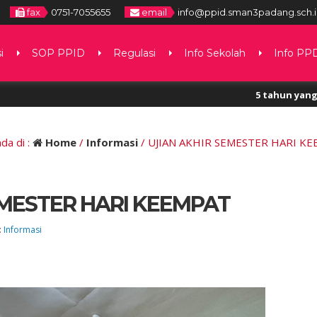
fax
0751-7055655
email
info@ppid.sman3padang.sch.
i
SOP PPID
Regulasi
Info Sekolah
Info PP
5 tahun yang lalu
/ Perolehan In
da di :
Home
/
Informasi
/
UJIAN AKHIR SEMESTER HARI K
EMESTER HARI KEEMPAT
:
Informasi