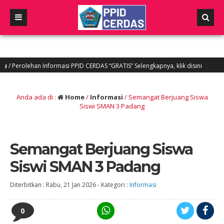
olehan Informasi PPID CERDAS “GRATIS” Selengkapnya, klik disini
5 ta
Anda ada di :
Home
/
Informasi
/
Semangat Berjuang Siswa
Siswi SMAN 3 Padang
Semangat Berjuang Siswa
Siswi SMAN 3 Padang
Diterbitkan :
Rabu, 21 Jan 2026
-
Kategori :
Informasi
0