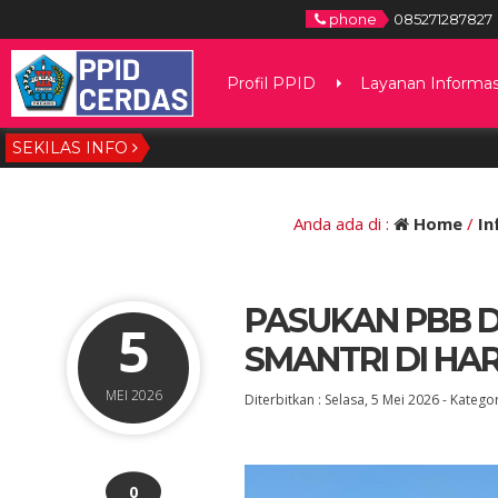
phone
085271287827
Profil PPID
Layanan Informas
SEKILAS INFO
Anda ada di :
Home
/
In
PASUKAN PBB 
5
SMANTRI DI HAR
MEI 2026
Diterbitkan :
Selasa, 5 Mei 2026
-
Kategor
0