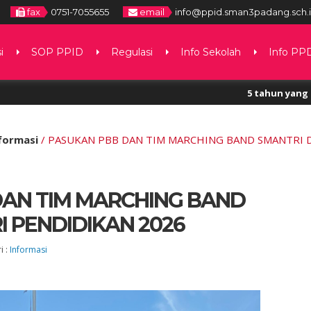
fax
0751-7055655
email
info@ppid.sman3padang.sch.
i
SOP PPID
Regulasi
Info Sekolah
Info PP
5 tahun yang lalu
/ Perolehan Informas
formasi
/
PASUKAN PBB DAN TIM MARCHING BAND SMANTRI D
DAN TIM MARCHING BAND
I PENDIDIKAN 2026
i :
Informasi