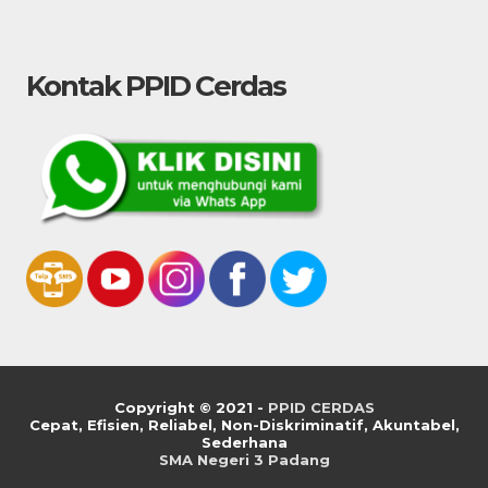
Kontak PPID Cerdas
Copyright © 2021 -
PPID CERDAS
C
epat,
E
fisien,
R
eliabel, Non-
D
iskriminatif,
A
kuntabel,
S
ederhana
SMA Negeri 3 Padang