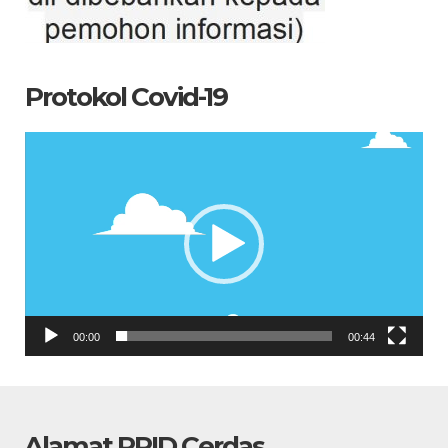
Protokol Covid-19
Pemutar
Video
00:00
00:44
Alamat PPID Cerdas