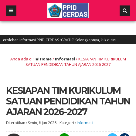
Informasi PPID CERDAS “GRATIS” Selengkapnya, klik disini
5 tahun ya
atang diwebsite PPID CERDAS SMAN 3 Padang “Layanan Informasi dan dokument
Anda ada di :
Home
/
Informasi
/
KESIAPAN TIM KURIKULUM
SATUAN PENDIDIKAN TAHUN AJARAN 2026-2027
KESIAPAN TIM KURIKULUM
SATUAN PENDIDIKAN TAHUN
AJARAN 2026-2027
Diterbitkan :
Senin, 8 Jun 2026
-
Kategori :
Informasi