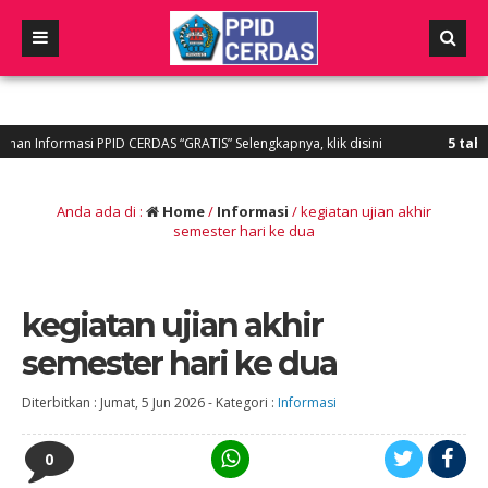
i PPID CERDAS “GRATIS” Selengkapnya, klik disini
5 tahun yang lalu
Anda ada di :
Home
/
Informasi
/
kegiatan ujian akhir
semester hari ke dua
kegiatan ujian akhir
semester hari ke dua
Diterbitkan :
Jumat, 5 Jun 2026
-
Kategori :
Informasi
0