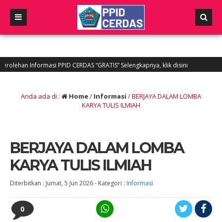
nformasi PPID CERDAS “GRATIS” Selengkapnya, klik disini
5 tahun yan
Anda ada di :
Home
/
Informasi
/
BERJAYA DALAM LOMBA
KARYA TULIS ILMIAH
BERJAYA DALAM LOMBA
KARYA TULIS ILMIAH
Diterbitkan :
Jumat, 5 Jun 2026
-
Kategori :
Informasi
0