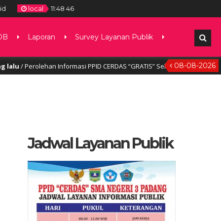
id
local
11
:
48
47
DB
Laporan
Survey Layanan Publik
08-08-2026
Perolehan Informasi PPID CERDAS “GRATIS” Selengkapnya, klik disini
Jadwal Layanan Publik