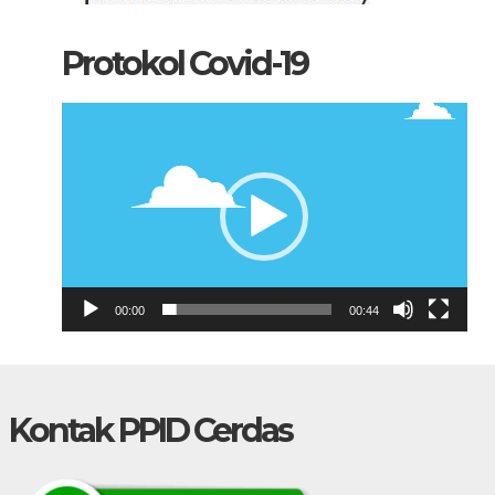
Protokol Covid-19
Pemutar
Video
00:00
00:44
Kontak PPID Cerdas