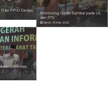
11 ke PPID Cerdas
Monitoring Disdik Sumbar pada US
dan PTS
Senin, 15 Mar 2021
kaan Informasi