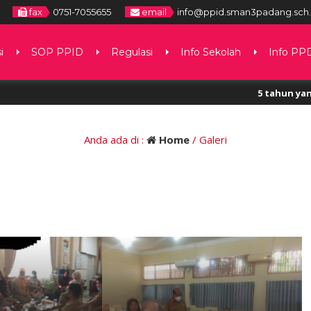
fax
0751-7055655
email
info@ppid.sman3padang.sch.
i
SOP PPID
Regulasi
Info Sekolah
Info PP
5 tahun yang lalu
/ 
Anda ada di :
Home
/
Galeri