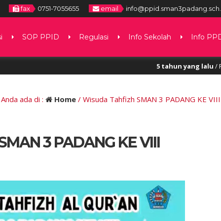
fax
0751-7055655
email
info@ppid.sman3padang.sch.
i
SOP PPID
Regulasi
Info Sekolah
Info PP
5 tahun yang lalu
/ Perolehan Infor
5 tahun yang lalu
/ Selamat datang
Anda ada di :
Home
/
Wisuda Tahfizh SMAN 3 PADANG KE VIII
 SMAN 3 PADANG KE VIII