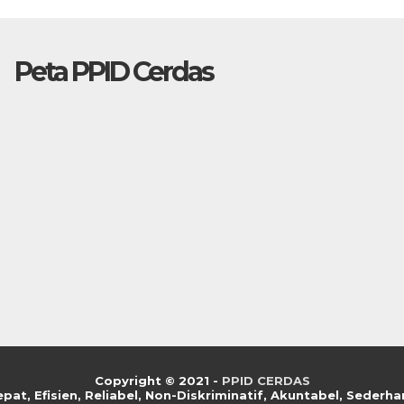
Peta PPID Cerdas
Copyright © 2021 -
PPID CERDAS
epat,
E
fisien,
R
eliabel, Non-
D
iskriminatif,
A
kuntabel,
S
ederha