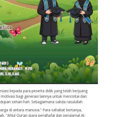
siasi kepada para peserta didik yang telah berjuang
 motivasi bagi generasi lainnya untuk mencintai dan
upan sehari-hari. Sebagaimana sabda rasulullah
uarga di antara manusia.” Para sahabat bertanya,
b, “Ahlul Qur’an (para penghafal dan pengamal Al-