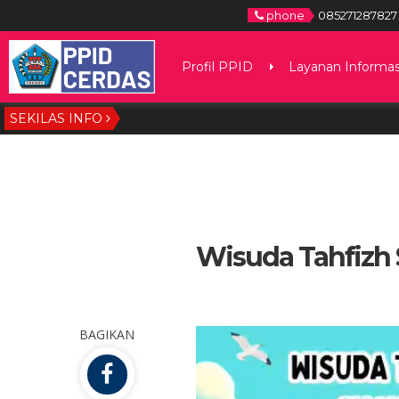
phone
085271287827
Profil PPID
Layanan Informas
SEKILAS INFO
Wisuda Tahfizh
BAGIKAN