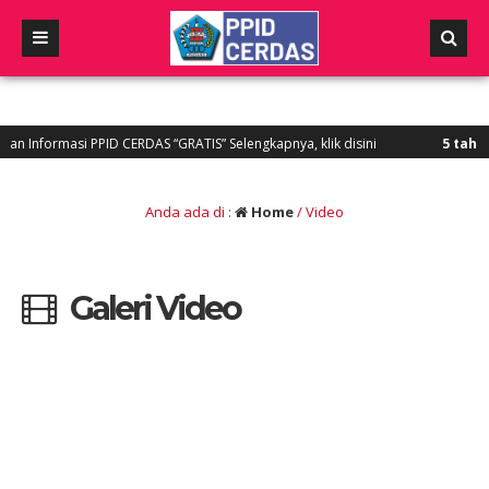
Informasi PPID CERDAS “GRATIS” Selengkapnya, klik disini
5 tahun ya
Anda ada di :
Home
/
Video
Galeri Video