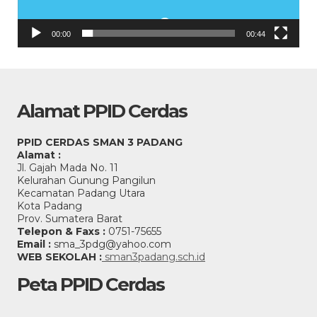
00:00
00:44
Alamat PPID Cerdas
PPID CERDAS SMAN 3 PADANG
Alamat :
Jl. Gajah Mada No. 11
Kelurahan Gunung Pangilun
Kecamatan Padang Utara
Kota Padang
Prov. Sumatera Barat
Telepon & Faxs :
0751-75655
Email :
sma_3pdg@yahoo.com
WEB SEKOLAH :
sman3padang.sch.id
Peta PPID Cerdas