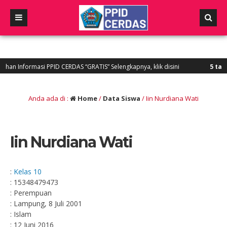
n Informasi PPID CERDAS “GRATIS” Selengkapnya, klik disini
5 tahun 
 datang diwebsite PPID CERDAS SMAN 3 Padang “Layanan Informasi dan dokume
Anda ada di :
Home
/
Data Siswa
/
Iin Nurdiana Wati
Iin Nurdiana Wati
:
Kelas 10
: 15348479473
: Perempuan
: Lampung, 8 Juli 2001
: Islam
: 12 Juni 2016