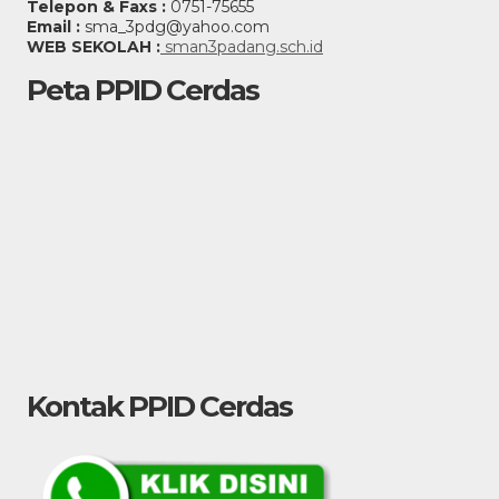
Telepon & Faxs :
0751-75655
Email :
sma_3pdg@yahoo.com
WEB SEKOLAH :
sman3padang.sch.id
Peta PPID Cerdas
Kontak PPID Cerdas