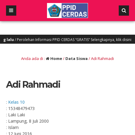
lalu
/ Perolehan Informasi PPID CERDAS “GRATIS” Selengkapnya, klik disini
Anda ada di :
Home
/
Data Siswa
/
Adi Rahmadi
Adi Rahmadi
:
Kelas 10
: 15348479473
: Laki Laki
: Lampung, 8 Juli 2000
: Islam
: 12 Juni 2016