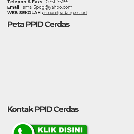
Telepon & Faxs :
0751-75655
Email :
sma_3pdg@yahoo.com
WEB SEKOLAH :
sman3padang.sch.id
Peta PPID Cerdas
Kontak PPID Cerdas